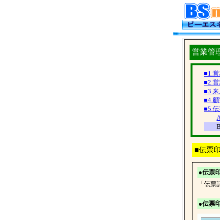
営業管
■1
■2.
■3.
■4.
■5.
B.
■伝票
●伝票
「伝票
●伝票