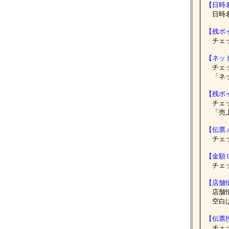
【日時
日時名
【残ポ
チェッ
【ネット
チェッ
「ネッ
【残ポイ
チェッ
「売上
【伝票
チェッ
【金額
チェッ
【店舗
店舗情
空白は
【伝票
チェッ