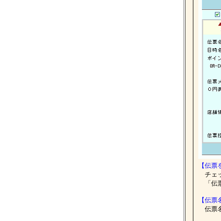
【伝票
チェッ
「伝票
【伝票
伝票名