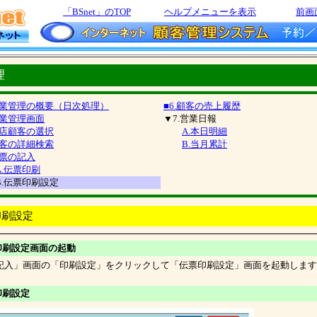
「BSnet」のTOP
ヘルプメニューを表示
前画
理
.営業管理の概要（日次処理）
■6.顧客の売上履歴
営業管理画面
▼7.営業日報
来店顧客の選択
A.本日明細
顧客の詳細検索
B.当月累計
伝票の記入
A.伝票印刷
伝票印刷設定
印刷設定
印刷設定画面の起動
記入」画面の「印刷設定」をクリックして「伝票印刷設定」画面を起動しま
印刷設定