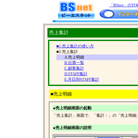
「BSnet」のTO
売上集計
■1.売上集計の使い方
■2.売上集計
A.売上明細
B.伝票一覧
C.顧客集計
D.STAFF集計
E.月日別STAFF集計
■売上明細
●売上明細画面の起動
「売上集計」画面で、「集計：」の「売上明細
●売上明細画面の説明