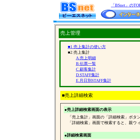
「BSnet」のTO
売上管理
■1.売上集計の使い方
■2.売上集計
A.売上明細
B.伝票一覧
C.顧客集計
D.STAFF集計
E.月日別STAFF集計
■売上詳細検索
●売上詳細検索画面の表示
「売上集計」画面の「詳細検索」ボタン
「詳細検索」画面で検索すると、親ウィ
●詳細検索画面