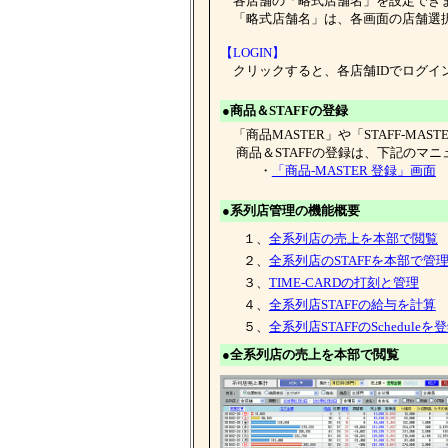
各店舗の「略式店舗名」を設定でき
「略式店舗名」は、各画面の店舗選
【LOGIN】
クリックすると、各店舗IDでログイ
●商品＆STAFFの登録
「商品MASTER」や「STAFF-MA
商品＆STAFFの登録は、下記のマニ
・
「商品-MASTER 登録」画面
●系列店管理の機能概要
１、
全系列店の売上を本部で閲覧
２、
全系列店のSTAFFを本部で管
３、
TIME-CARDの打刻と管理
４、
全系列店STAFFの給与を計算
５、
全系列店STAFFのScheduleを
●全系列店の売上を本部で閲覧