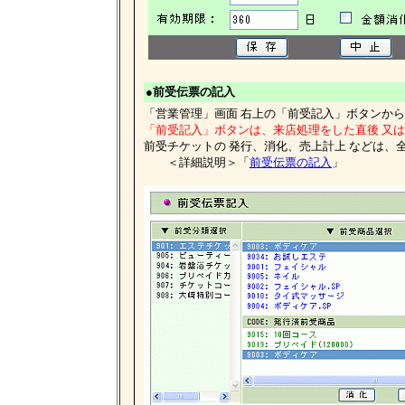
●前受伝票の記入
「営業管理」画面 右上の「前受記入」ボタンか
「前受記入」ボタンは、来店処理をした直後 又
前受チケットの 発行、消化、売上計上 などは、
＜詳細説明＞「
前受伝票の記入
」