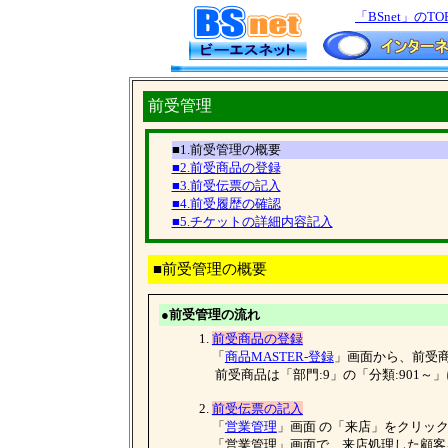
「BSnet」のTO
前受管理
■1.前受管理の概要
■2.前受商品の登録
■3.前受伝票の記入
■4.前受履歴の確認
■5.チケットの詳細内容記入
■前受管理の概要
●前受管理の流れ
1.
前受商品の登録
「
商品MASTER-登録
」画面から、前受
前受商品は「部門:9」の「分類:901～
2.
前受伝票の記入
「
営業管理
」画面 の「来店」をクリッ
「営業管理」画面で、来店処理した顧客