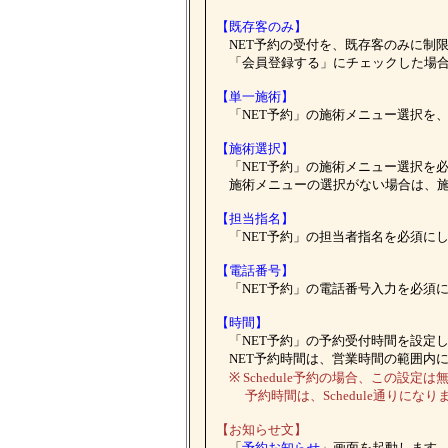
【既存客のみ】
NET予約の受付を、既存客のみに制
「会員登録する」にチェックした場合
【単一施術】
「NET予約」の施術メニュー選択を
【施術選択】
「NET予約」の施術メニュー選択を
施術メニューの選択がない場合は、施
【担当指名】
「NET予約」の担当者指名を必須に
【電話番号】
「NET予約」の電話番号入力を必須
【時間】
「NET予約」の予約受付時間を設定
NET予約時間は、営業時間の範囲内
※ Schedule予約の場合、この設定
予約時間は、Schedule通りになり
【お知らせ文】
「
予約お知らせ
」画面を起動します