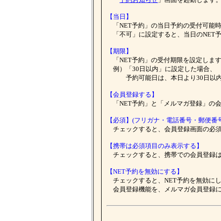
【当日】
「NET予約」の当日予約の受付可能
「不可」に設定すると、当日のNET
【期限】
「NET予約」の受付期限を設定しま
例）「30日以内」に設定した場合、
予約可能日は、本日より30日以内
【会員登録する】
「NET予約」と「メルマガ登録」の
【必須】(フリガナ・電話番号・郵便番号
チェックすると、会員登録画面の必須
【携帯は必須項目のみ表示する】
チェックすると、携帯での会員登録は
【NET予約を無効にする】
チェックすると、NET予約を無効に
会員登録機能を、メルマガ会員登録に