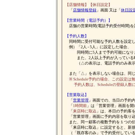
【店舗情報】【休日設定】
「
店舗情報登録
」画面 又は「
休日設
【営業時間（電話予約）】
店舗の営業時間(電話予約受付時間)を
【予約人数】
同時間に受付可能な予約人数を設定
例）「2人 - 5人」に設定した場合、
同時間に5人まで予約可能になり
また、2人以上予約が入っている時
（△の表示は、電話予約のみ表示さ
また「△」を表示しない場合は、同じ人
※ Schedule予約の場合、この設定
予約人数は、Scheduleの登録人数
【営業取込】
「
営業管理
」画面での、当日の予約
「
1時間前
」は「営業管理」画面を開
「
来店時に取込
」は、本日の予約客
「営業管理」画面に予約内容を取り込
また、同一顧客の複数予約を１つの伝
「来店時に取込」に設定すると、新規
（「既存客のみ」で予約受付している