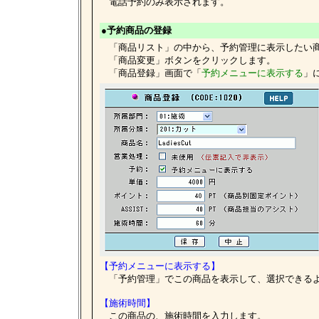
電話予約のみ表示されます。
●予約商品の登録
「商品リスト」の中から、予約管理に表示したい
「商品変更」ボタンをクリックします。
「商品登録」画面で「
予約メニューに表示する
」
【予約メニューに表示する】
「予約管理」でこの商品を表示して、選択できる
【施術時間】
この商品の、施術時間を入力します。